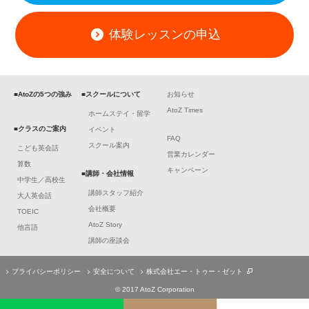
体験レッスンの申込
■AtoZの5つの強み
■スクールについて
お知らせ
AtoZ Times
ホームステイ・留学
■クラスのご案内
イベント
FAQ
スクール案内
こども英会話
営業カレンダー
算数
キャンペーン
■講師・会社情報
中学生／高校生
講師スタッフ紹介
大人英会話
会社概要
TOEIC
AtoZ Story
他言語
講師の座談会
プライバシーポリシー
安全について
株式会社エー・トゥー・ゼット
© 2017 AtoZ Corporation